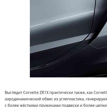
Выглядит Corvette ZR1X практически также, как Corvet
аэродинамический обвес из углепластика, генерирующ
с более жёсткими пружинами подвески и более цепким