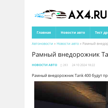
Главная
Новости авто
Тест д
Автоновости
»
Новости авто
» Рамный внедор
Рамный внедорожник Tan
НОВОСТИ АВТО
24 10 2024 18:22
283
Рамный внедорожник Tank 400 будут пр