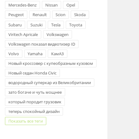
Mercedes-Benz
Nissan
Opel
Peugeot
Renault
Scion
Skoda
Subaru
Suzuki
Tesla
Toyota
Viritech Apricale
Volkswagen
Volkswagen показал видеотизер ID
Volvo
Yamaha
КамАЗ
Новый кроссовер с купеобразным кузовом
Новый седан Honda Civic
водородный суперкар из Великобритании
зато богаче и чуть мощнее
который породит грузовик
теперь спокойный дизайн
Показать все теги