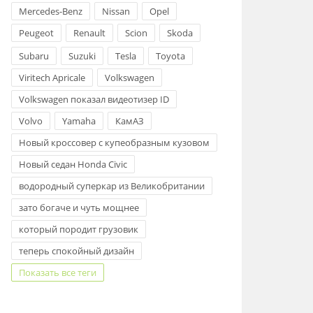
Mercedes-Benz
Nissan
Opel
Peugeot
Renault
Scion
Skoda
Subaru
Suzuki
Tesla
Toyota
Viritech Apricale
Volkswagen
Volkswagen показал видеотизер ID
Volvo
Yamaha
КамАЗ
Новый кроссовер с купеобразным кузовом
Новый седан Honda Civic
водородный суперкар из Великобритании
зато богаче и чуть мощнее
который породит грузовик
теперь спокойный дизайн
Показать все теги