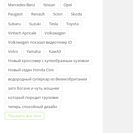
Mercedes-Benz
Nissan
Opel
Peugeot
Renault
Scion
Skoda
Subaru
Suzuki
Tesla
Toyota
Viritech Apricale
Volkswagen
Volkswagen показал видеотизер ID
Volvo
Yamaha
КамАЗ
Новый кроссовер с купеобразным кузовом
Новый седан Honda Civic
водородный суперкар из Великобритании
зато богаче и чуть мощнее
который породит грузовик
теперь спокойный дизайн
Показать все теги