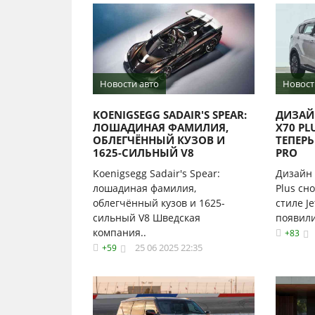
Новости авто
Новост
KOENIGSEGG SADAIR'S SPEAR:
ДИЗАЙ
ЛОШАДИНАЯ ФАМИЛИЯ,
X70 PL
ОБЛЕГЧЁННЫЙ КУЗОВ И
ТЕПЕРЬ
1625-СИЛЬНЫЙ V8
PRO
Koenigsegg Sadair's Spear:
Дизайн 
лошадиная фамилия,
Plus сн
облегчённый кузов и 1625-
стиле Je
сильный V8 Шведская
появили
компания..
+83
25 06 2025 22:35
+59