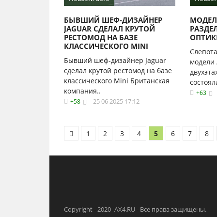
БЫВШИЙ ШЕФ-ДИЗАЙНЕР
МОДЕЛ
JAGUAR СДЕЛАЛ КРУТОЙ
РАЗДЕ
РЕСТОМОД НА БАЗЕ
ОПТИК
КЛАССИЧЕСКОГО MINI
Слепота
Бывший шеф-дизайнер Jaguar
модели 
сделал крутой рестомод на базе
двухэта
классического Mini Британская
состоял
компания..
+63
25 06 2025 17:12
+58
1
2
3
4
5
6
7
8
Copyright - 2020- AX4.RU - Все права защищены.