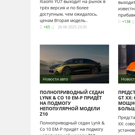
Xiaomi YU7 выходит на рынок в
выходит
трёх версия и по более
известн
доступным, чем ожидалось,
прибавко
ценам Вторая модель..
+138
26 06 2025 23:35
+65
Новости авто
Новост
ПОЛНОПРИВОДНЫЙ СЕДАН
ПРЕДС
LYNK & CO 10 EM-P ПРИДЁТ
GT XX:
НА ПОДМОГУ
МОЩНО
НЕПОПУЛЯРНОЙ МОДЕЛИ
БОЛЬШ
Z10
Предст
Полноприводный седан Lynk &
XX: сов
Co 10 EM-P придёт на подмогу
установ