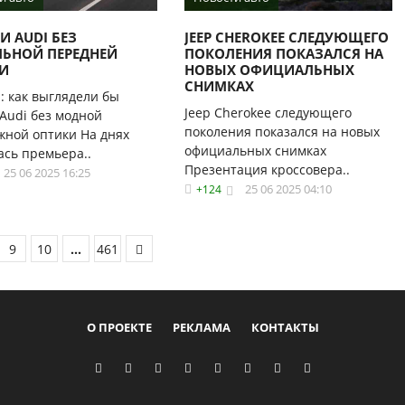
И AUDI БЕЗ
JEEP CHEROKEE СЛЕДУЮЩЕГО
ЛЬНОЙ ПЕРЕДНЕЙ
ПОКОЛЕНИЯ ПОКАЗАЛСЯ НА
И
НОВЫХ ОФИЦИАЛЬНЫХ
СНИМКАХ
: как выглядели бы
Jeep Cherokee следующего
Audi без модной
поколения показался на новых
жной оптики На днях
официальных снимках
ась премьера..
Презентация кроссовера..
25 06 2025 16:25
25 06 2025 04:10
+124
9
10
...
461
О ПРОЕКТЕ
РЕКЛАМА
КОНТАКТЫ