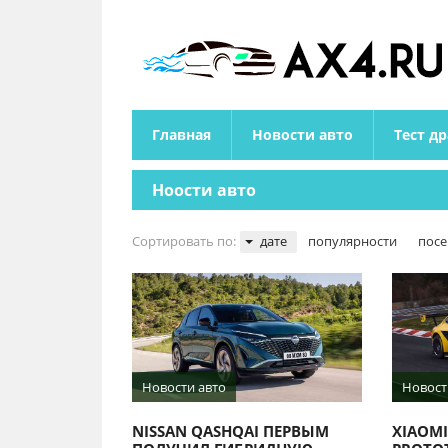
Главная
Новости авто
Тест д
Ноости авто
Сортировать по:
дате
популярности
пос
Новости авто
Новост
NISSAN QASHQAI ПЕРВЫМ
XIAOMI