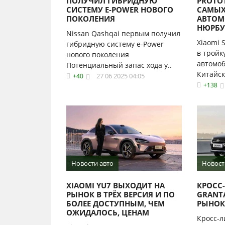
ПОЛУЧИЛ ГИБРИДНУЮ
PROTO
СИСТЕМУ E-POWER НОВОГО
САМЫХ
ПОКОЛЕНИЯ
АВТОМ
НЮРБУ
Nissan Qashqai первым получил
Xiaomi 
гибридную систему e-Power
в тройк
нового поколения
автомо
Потенциальный запас хода у..
Китайск
27 06 2025 04:05
+40
+138
Новости авто
Новост
XIAOMI YU7 ВЫХОДИТ НА
КРОСС
РЫНОК В ТРЁХ ВЕРСИЯ И ПО
GRANT
БОЛЕЕ ДОСТУПНЫМ, ЧЕМ
РЫНОК
ОЖИДАЛОСЬ, ЦЕНАМ
Кросс-л