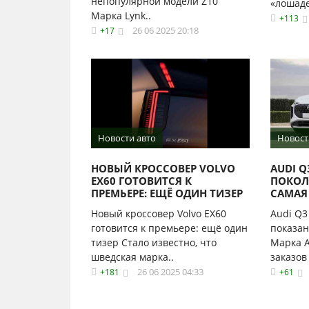
непопулярной модели Z10
«лошаде
Марка Lynk..
+113
26 06 2025 20:18
+17
Новости авто
Новост
НОВЫЙ КРОССОВЕР VOLVO
AUDI 
EX60 ГОТОВИТСЯ К
ПОКОЛ
ПРЕМЬЕРЕ: ЕЩЁ ОДИН ТИЗЕР
САМАЯ
Новый кроссовер Volvo EX60
Audi Q3
готовится к премьере: ещё один
показан
тизер Стало известно, что
Марка A
шведская марка..
заказов 
26 06 2025 04:33
+181
+61