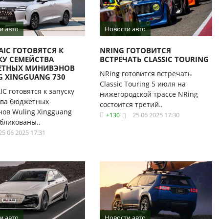
и авто
Новости авто
AIC ГОТОВЯТСЯ К
NRING ГОТОВИТСЯ
КУ СЕМЕЙСТВА
ВСТРЕЧАТЬ CLASSIC TOURING
ТНЫХ МИНИВЭНОВ
NRing готовится встречать
G XINGGUANG 730
Classic Touring 5 июля на
IC готовятся к запуску
нижегородской трассе NRing
тва бюджетных
состоится третий..
ов Wuling Xingguang
25 06 2025 17:30
+130
бликованы..
25 06 2025 17:31
и авто
Новости авто