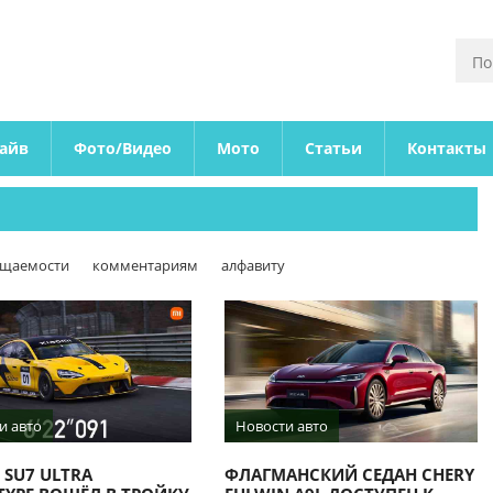
райв
Фото/Видео
Мото
Статьи
Контакты
ещаемости
комментариям
алфавиту
и авто
Новости авто
 SU7 ULTRA
ФЛАГМАНСКИЙ СЕДАН CHERY