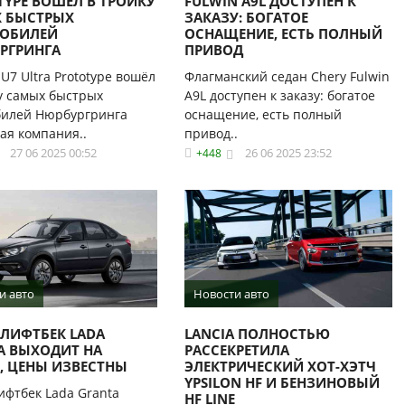
TYPE ВОШЁЛ В ТРОЙКУ
FULWIN A9L ДОСТУПЕН К
 БЫСТРЫХ
ЗАКАЗУ: БОГАТОЕ
ОБИЛЕЙ
ОСНАЩЕНИЕ, ЕСТЬ ПОЛНЫЙ
РГРИНГА
ПРИВОД
SU7 Ultra Prototype вошёл
Флагманский седан Chery Fulwin
у самых быстрых
A9L доступен к заказу: богатое
билей Нюрбургринга
оснащение, есть полный
ая компания..
привод..
27 06 2025 00:52
26 06 2025 23:52
+448
и авто
Новости авто
-ЛИФТБЕК LADA
LANCIA ПОЛНОСТЬЮ
A ВЫХОДИТ НА
РАССЕКРЕТИЛА
, ЦЕНЫ ИЗВЕСТНЫ
ЭЛЕКТРИЧЕСКИЙ ХОТ-ХЭТЧ
YPSILON HF И БЕНЗИНОВЫЙ
ифтбек Lada Granta
HF LINE