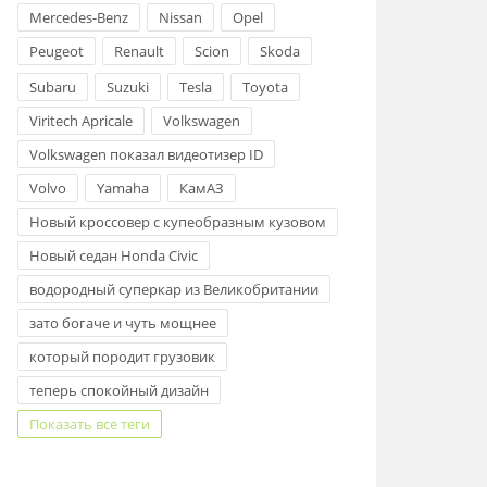
Mercedes-Benz
Nissan
Opel
Peugeot
Renault
Scion
Skoda
Subaru
Suzuki
Tesla
Toyota
Viritech Apricale
Volkswagen
Volkswagen показал видеотизер ID
Volvo
Yamaha
КамАЗ
Новый кроссовер с купеобразным кузовом
Новый седан Honda Civic
водородный суперкар из Великобритании
зато богаче и чуть мощнее
который породит грузовик
теперь спокойный дизайн
Показать все теги