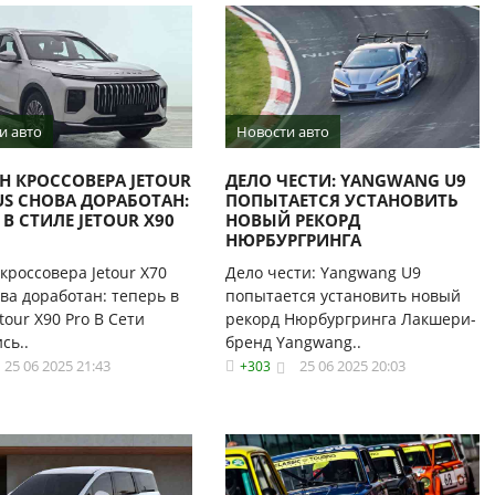
и авто
Новости авто
Н КРОССОВЕРА JETOUR
ДЕЛО ЧЕСТИ: YANGWANG U9
US СНОВА ДОРАБОТАН:
ПОПЫТАЕТСЯ УСТАНОВИТЬ
 В СТИЛЕ JETOUR X90
НОВЫЙ РЕКОРД
НЮРБУРГРИНГА
кроссовера Jetour X70
Дело чести: Yangwang U9
ова доработан: теперь в
попытается установить новый
tour X90 Pro В Сети
рекорд Нюрбургринга Лакшери-
сь..
бренд Yangwang..
25 06 2025 21:43
25 06 2025 20:03
+303