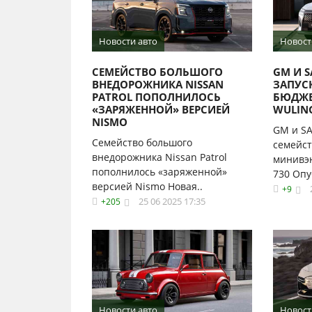
Новости авто
Новост
СЕМЕЙСТВО БОЛЬШОГО
GM И S
ВНЕДОРОЖНИКА NISSAN
ЗАПУС
PATROL ПОПОЛНИЛОСЬ
БЮДЖЕ
«ЗАРЯЖЕННОЙ» ВЕРСИЕЙ
WULIN
NISMO
GM и SA
Семейство большого
семейс
внедорожника Nissan Patrol
минивэн
пополнилось «заряженной»
730 Опу
версией Nismo Новая..
+9
25 06 2025 17:35
+205
Новости авто
Новост