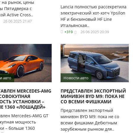
 на рынок, цены
Lancia полностью рассекретила
ы Пятидверка с
электрический хот-хэтч Ypsilon
й Active Cross..
HF и бензиновый HF Line
26 06 2025 21:47
Итальянская..
26 06 2025 20:39
+319
и авто
Новости авто
ТАВЛЕН MERCEDES-AMG
ПРЕДСТАВЛЕН ЭКСПОРТНЫЙ
 СОВОКУПНАЯ
МИНИВЭН BYD M9: ПОКА НЕ
СТЬ УСТАНОВКИ –
СО ВСЕМИ ФИШКАМИ
Е 1360 «ЛОШАДЕЙ»
Представлен экспортный
авлен Mercedes-AMG GT
минивэн BYD M9: пока не со
окупная мощность
всеми фишками Дебютным
ки – больше 1360
зарубежным рынком для..