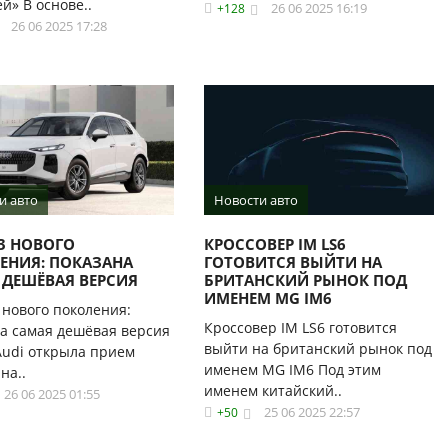
й» В основе..
26 06 2025 16:19
+128
26 06 2025 17:28
и авто
Новости авто
Q3 НОВОГО
КРОССОВЕР IM LS6
ЕНИЯ: ПОКАЗАНА
ГОТОВИТСЯ ВЫЙТИ НА
 ДЕШЁВАЯ ВЕРСИЯ
БРИТАНСКИЙ РЫНОК ПОД
ИМЕНЕМ MG IM6
 нового поколения:
Кроссовер IM LS6 готовится
а самая дешёвая версия
выйти на британский рынок под
udi открыла прием
именем MG IM6 Под этим
на..
именем китайский..
26 06 2025 01:55
25 06 2025 22:57
+50